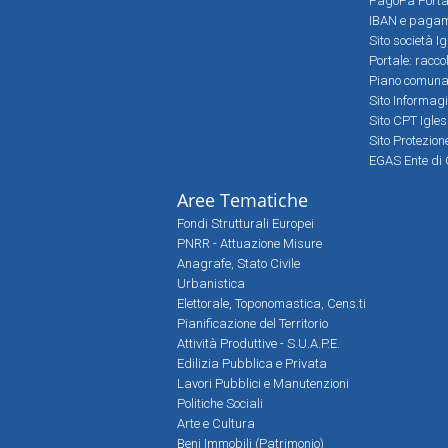
PagoPa Porta
IBAN e pagame
Sito società Ig
Portale: racco
Piano comunale
Sito Informag
Sito CPT Igle
Sito Protezio
EGAS Ente di 
Aree Tematiche
Fondi Strutturali Europei
PNRR - Attuazione Misure
Anagrafe, Stato Civile
Urbanistica
Elettorale, Toponomastica, Cens.ti
Pianificazione del Territorio
Attività Produttive - S.U.A.P.E.
Edilizia Pubblica e Privata
Lavori Pubblici e Manutenzioni
Politiche Sociali
Arte e Cultura
Beni Immobili (Patrimonio)