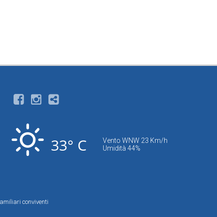
33° C
Vento WNW 23 Km/h
Umidità 44%
amiliari conviventi