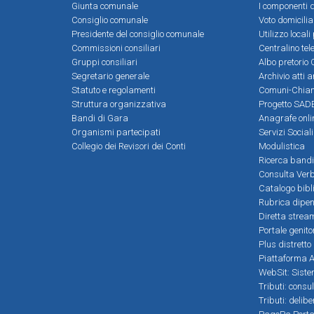
Giunta comunale
I componenti d
Consiglio comunale
Voto domicilia
Presidente del consiglio comunale
Utilizzo local
Commissioni consiliari
Centralino tel
Gruppi consiliari
Albo pretorio 
Segretario generale
Archivio atti 
Statuto e regolamenti
Comuni-Chia
Struttura organizzativa
Progetto SADE
Bandi di Gara
Anagrafe onli
Organismi partecipati
Servizi Social
Collegio dei Revisori dei Conti
Modulistica
Ricerca bandi
Consulta Verb
Catalogo bibl
Rubrica dipen
Diretta strea
Portale genito
Plus distretto
Piattaforma Al
WebSit: Sistem
Tributi: consu
Tributi: delib