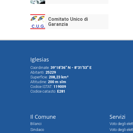
Comitato Unico di
Garanzia
Iglesias
Coordinate:
39°18'36" N - 8°31'53" E
Abitanti:
25229
Superfìcie:
208,23 km²
Altitudine:
200 m slm
Codice ISTAT:
119009
Codice catasto:
E281
Il Comune
Servizi
Bilanci
Voto degli ele
Sindaco
Voto degli elet