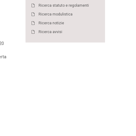
Ricerca statuto e regolamenti
Ricerca modulistica
Ricerca notizie
Ricerca avvisi
20
erta