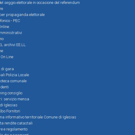
el seggio elettorale in occasione del referendum
re
i per propaganda elettorale
efonico - PEC
Online
amministrativi
mo
L archivi EE.LL.
ne
i On Line
 di gara
ali Polizia Locale
ioteca comunale
denti
ming consiglio
ri: servizio mensa
 di Iglesias
bo Fornitori
a informativo territoriale Comune di Iglesias
lta rendite catastali
ere e regolamento