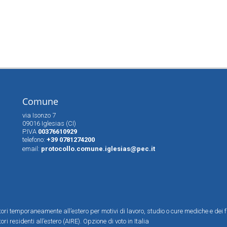
Comune
via Isonzo 7
09016 Iglesias (CI)
P.IVA
00376610929
telefono:
+39 0781274200
email:
protocollo.comune.iglesias@pec.it
ttori temporaneamente all’estero per motivi di lavoro, studio o cure mediche e dei f
tori residenti all’estero (AIRE). Opzione di voto in Italia