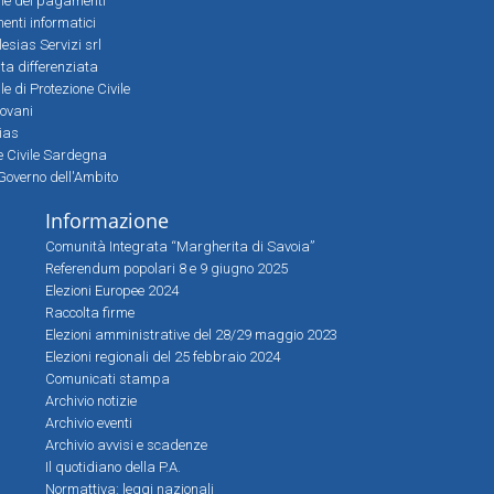
le dei pagamenti
nti informatici
lesias Servizi srl
lta differenziata
 di Protezione Civile
iovani
sias
ne Civile Sardegna
Governo dell'Ambito
Informazione
Comunità Integrata “Margherita di Savoia”
Referendum popolari 8 e 9 giugno 2025
Elezioni Europee 2024
Raccolta firme
Elezioni amministrative del 28/29 maggio 2023
Elezioni regionali del 25 febbraio 2024
Comunicati stampa
Archivio notizie
Archivio eventi
Archivio avvisi e scadenze
Il quotidiano della P.A.
Normattiva: leggi nazionali