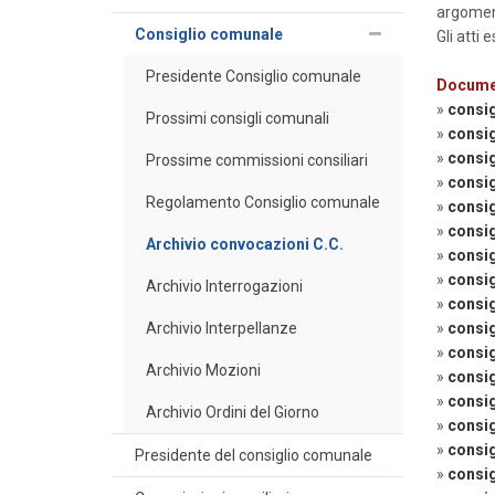
argoment
Consiglio comunale
Gli atti 
Presidente Consiglio comunale
Docume
»
consig
Prossimi consigli comunali
»
consig
»
consig
Prossime commissioni consiliari
»
consig
Regolamento Consiglio comunale
»
consig
»
consig
Archivio convocazioni C.C.
»
consig
»
consig
Archivio Interrogazioni
»
consig
Archivio Interpellanze
»
consig
»
consig
Archivio Mozioni
»
consig
»
consig
Archivio Ordini del Giorno
»
consig
»
consig
Presidente del consiglio comunale
»
consig