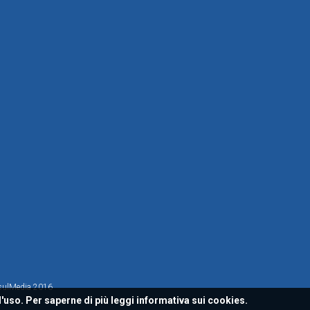
sulMedia 2016
l'uso. Per saperne di più leggi
informativa sui cookies.