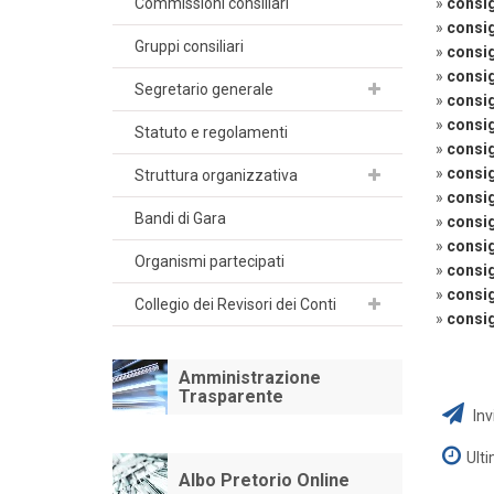
Commissioni consiliari
»
consig
»
consig
Gruppi consiliari
»
consig
»
consig
Segretario generale
»
consig
»
consig
Statuto e regolamenti
»
consig
»
consig
Struttura organizzativa
»
consig
Bandi di Gara
»
consig
»
consig
Organismi partecipati
»
consig
»
consig
Collegio dei Revisori dei Conti
»
consig
Amministrazione
Trasparente
Inv
Ult
Albo Pretorio Online