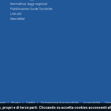
Normattiva: leggi regionali
Pubblicazioni Guide Turistiche
Link utili
Newsletter
egali
|
Privacy
|
Credits
|
Dichiarazione di accessibilità
Accessibilità
Con
, propri e di terze parti. Cliccando su accetta cookies acconsenti al