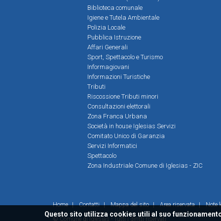
Biblioteca comunale
Igiene e Tutela Ambientale
Polizia Locale
Pubblica Istruzione
Affari Generali
Sport, Spettacolo e Turismo
Informagiovani
Informazioni Turistiche
Tributi
Riscossione Tributi minori
Consultazioni elettorali
Zona Franca Urbana
Società in house Iglesias Servizi
Comitato Unico di Garanzia
Servizi Informatici
Spettacolo
Zona Industriale Comune di Iglesias - ZIC
Home
|
Contatti
|
Mappa del sito
|
Area riservata
|
Note l
Questo sito utilizza cookies utili al suo funzionamento
© Comune di Iglesias - Tutti i diritti riservati