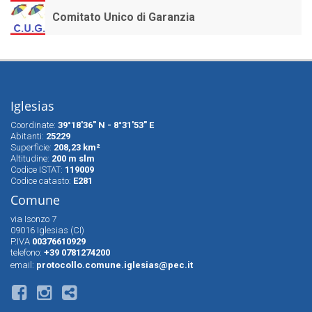
Comitato Unico di Garanzia
Iglesias
Coordinate:
39°18'36" N - 8°31'53" E
Abitanti:
25229
Superfìcie:
208,23 km²
Altitudine:
200 m slm
Codice ISTAT:
119009
Codice catasto:
E281
Comune
via Isonzo 7
09016 Iglesias (CI)
P.IVA
00376610929
telefono:
+39 0781274200
email:
protocollo.comune.iglesias@pec.it