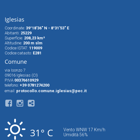
Iglesias
Coordinate:
39°18'36" N - 8°31'53" E
Abitanti:
25229
Superfìcie:
208,23 km²
Altitudine:
200 m slm
Codice ISTAT:
119009
Codice catasto:
E281
Comune
via Isonzo 7
09016 Iglesias (CI)
P.IVA
00376610929
telefono:
+39 0781274200
email:
protocollo.comune.iglesias@pec.it
31° C
Vento WNW 17 Km/h
Umidità 56%