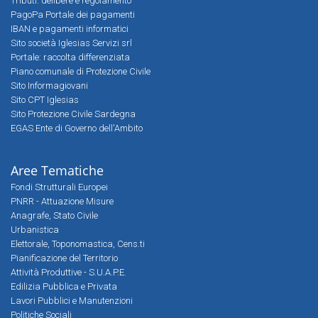
Tributi: delibere e regolamento
PagoPa Portale dei pagamenti
IBAN e pagamenti informatici
Sito società Iglesias Servizi srl
Portale: raccolta differenziata
Piano comunale di Protezione Civile
Sito Informagiovani
Sito CPT Iglesias
Sito Protezione Civile Sardegna
EGAS Ente di Governo dell'Ambito
Aree Tematiche
Fondi Strutturali Europei
PNRR - Attuazione Misure
Anagrafe, Stato Civile
Urbanistica
Elettorale, Toponomastica, Cens.ti
Pianificazione del Territorio
Attività Produttive - S.U.A.P.E.
Edilizia Pubblica e Privata
Lavori Pubblici e Manutenzioni
Politiche Sociali