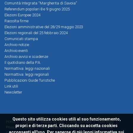
Comunità Integrata “Margherita di Savoia”
Referendum popolari 8 e 9 giugno 2025
Elezioni Europee 2024
Raccolta firme
Elezioni amministrative del 28/29 maggio 2023
Elezioni regionali del 25 febbraio 2024
Comunicati stampa
Archivio notizie
Archivio eventi
Archivio avvisi e scadenze
Il quotidiano della P.A.
Normattiva: leggi nazionali
Normattiva: leggi regionali
Pubblicazioni Guide Turistiche
Link utili
Newsletter
Questo sito utilizza cookies utili al suo funzionamento,
Home
|
Contatti
|
Mappa del sito
|
Area riservata
|
Note legali
|
propri e di terze parti. Cliccando su accetta cookies
Privacy
|
Credits
|
Dichiarazione di accessibilità
Accessibilità
acconsenti all'uso. Per saperne di più leggi
informativa sui