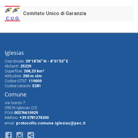
Comitato Unico di Garanzia
Iglesias
Coordinate:
39°18'36" N - 8°31'53" E
Abitanti:
25229
Superfìcie:
208,23 km²
Altitudine:
200 m slm
Codice ISTAT:
119009
Codice catasto:
E281
Comune
via Isonzo 7
09016 Iglesias (CI)
P.IVA
00376610929
telefono:
+39 0781274200
email:
protocollo.comune.iglesias@pec.it