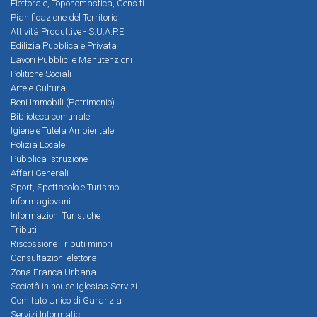
Elettorale, Toponomastica, Cens.ti
Pianificazione del Territorio
Attività Produttive - S.U.A.P.E.
Edilizia Pubblica e Privata
Lavori Pubblici e Manutenzioni
Politiche Sociali
Arte e Cultura
Beni Immobili (Patrimonio)
Biblioteca comunale
Igiene e Tutela Ambientale
Polizia Locale
Pubblica Istruzione
Affari Generali
Sport, Spettacolo e Turismo
Informagiovani
Informazioni Turistiche
Tributi
Riscossione Tributi minori
Consultazioni elettorali
Zona Franca Urbana
Società in house Iglesias Servizi
Comitato Unico di Garanzia
Servizi Informatici