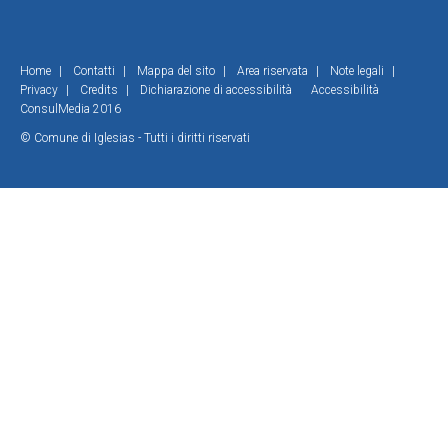
Home
|
Contatti
|
Mappa del sito
|
Area riservata
|
Note legali
|
Privacy
|
Credits
|
Dichiarazione di accessibilità
Accessibilità
ConsulMedia 2016
© Comune di Iglesias - Tutti i diritti riservati