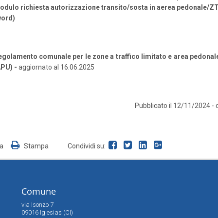
odulo richiesta autorizzazione transito/sosta in aerea pedonale/Z
word)
egolamento comunale per le zone a traffico limitato e area pedonal
APU)
-
aggiornato al 16.06.2025
Pubblicato il 12/11/2024 - 
ia
Stampa
Condividi su:
Comune
via Isonzo 7
09016 Iglesias (CI)