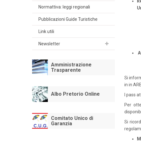
R
Normattiva: leggi regionali
U
Pubblicazioni Guide Turistiche
Link utili
Newsletter
A
Amministrazione
Trasparente
Si infor
in in A
Albo Pretorio Online
I pass a
Per ott
disponibi
Comitato Unico di
Si ricor
Garanzia
regolame
M