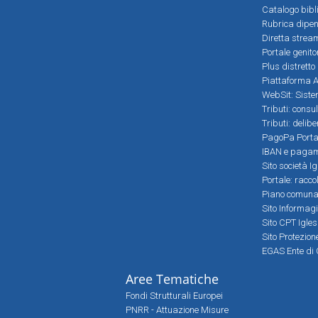
Catalogo bibl
Rubrica dipen
Diretta strea
Portale genito
Plus distretto
Piattaforma Al
WebSit: Sistem
Tributi: consu
Tributi: delib
PagoPa Porta
IBAN e pagame
Sito società Ig
Portale: racco
Piano comunale
Sito Informag
Sito CPT Igle
Sito Protezio
EGAS Ente di 
Aree Tematiche
Fondi Strutturali Europei
PNRR - Attuazione Misure