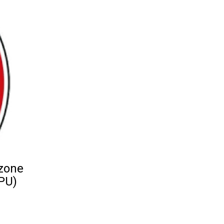
 zone
APU)