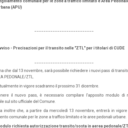
egolamento comunale per le zone a traffico limitato e Area Pedonal
rbana (APU)
__________________________
vviso - Precisazioni per il transito nelle "ZTL" per i titolari di CUDE
__________________________
ma che dal 13 novembre, sarà possibile richiedere i nuovi pass di transit
REA PEDONALE/ZTL.
ttualmente in vigore scadranno il prossimo 31 dicembre.
enere il nuovo pass, è necessario compilare l'apposito modulo di ri
le sul sito ufficiale del Comune.
da inoltre che, a partire da mercoledì 13 novembre, entrerà in vigore
nto comunale per le zone a traffico limitato e le aree pedonali urbane.
odulo richiesta autorizzazione transito/sosta in aerea pedonale/ZT