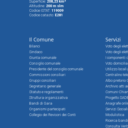
Superfìcie:
208,23 km²
Altitudine:
200 m slm
Codice ISTAT:
119009
Codice catasto:
E281
Il Comune
Servizi
Bilanci
Voto degli ele
Sindaco
Voto degli elet
Giunta comunale
I componenti d
Consiglio comunale
Voto domicilia
Presidente del consiglio comunale
Utilizzo local
Commissioni consiliari
Centralino tel
Gruppi consiliari
Albo pretorio 
Segretario generale
Archivio atti 
Statuto e regolamenti
Comuni-Chia
Struttura organizzativa
Progetto SADE
Bandi di Gara
Anagrafe onli
Organismi partecipati
Servizi Social
Collegio dei Revisori dei Conti
Modulistica
Ricerca bandi
Consulta Verb