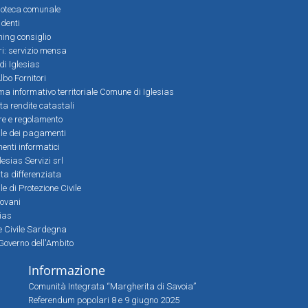
ioteca comunale
denti
ming consiglio
ri: servizio mensa
 di Iglesias
bo Fornitori
a informativo territoriale Comune di Iglesias
lta rendite catastali
ere e regolamento
le dei pagamenti
nti informatici
lesias Servizi srl
lta differenziata
 di Protezione Civile
iovani
sias
ne Civile Sardegna
Governo dell'Ambito
Informazione
Comunità Integrata “Margherita di Savoia”
Referendum popolari 8 e 9 giugno 2025