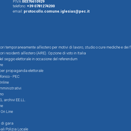
P.IVA
00376610929
telefono:
+39 0781274200
email:
protocollo.comune.iglesias@pec.it
ttori temporaneamente all’estero per motivi di lavoro, studio o cure mediche e dei f
tori residenti all’estero (AIRE). Opzione di voto in Italia
el seggio elettorale in occasione del referendum
re
i per propaganda elettorale
efonico - PEC
Online
amministrativi
mo
L archivi EE.LL.
ne
i On Line
 di gara
ali Polizia Locale