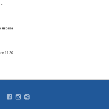
TL
e urbana
ore 11:20