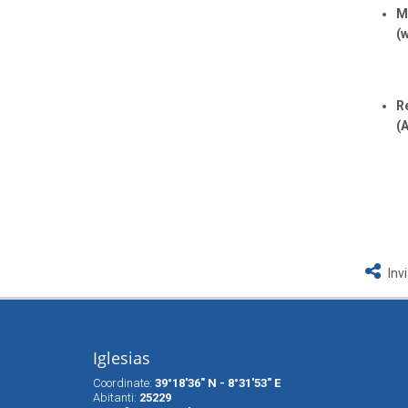
M
(
R
(
Inv
Iglesias
Coordinate:
39°18'36" N - 8°31'53" E
Abitanti:
25229