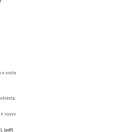
e
o e sosta
chiesta,
 il nuovo
L (pdf)