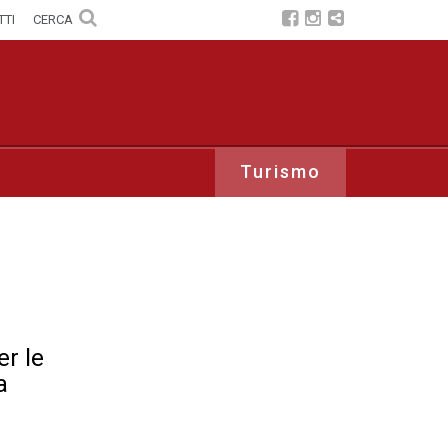
TTI
CERCA
Turismo
r le
a