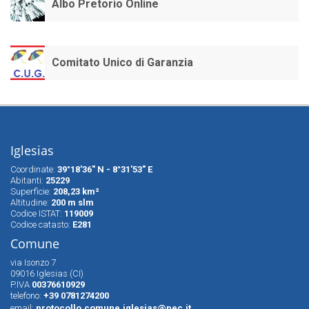
Albo Pretorio Online
Comitato Unico di Garanzia
Iglesias
Coordinate:
39°18'36" N - 8°31'53" E
Abitanti:
25229
Superfìcie:
208,23 km²
Altitudine:
200 m slm
Codice ISTAT:
119009
Codice catasto:
E281
Comune
via Isonzo 7
09016 Iglesias (CI)
P.IVA
00376610929
telefono:
+39 0781274200
email:
protocollo.comune.iglesias@pec.it