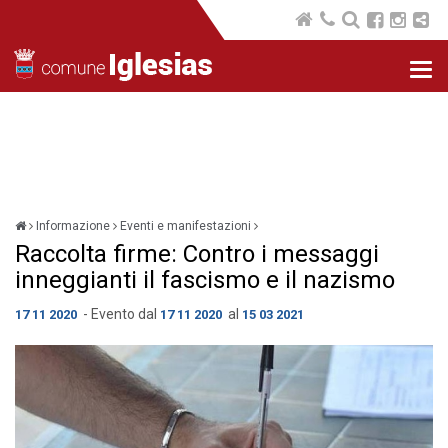
Nav
com
Informazione
Eventi e manifestazioni
Raccolta firme: Contro i messaggi
inneggianti il fascismo e il nazismo
- Evento dal
al
17 11 2020
17 11 2020
15 03 2021