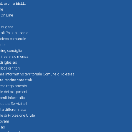
L archivi EE.LL.
ne
i On Line
 di gara
ali Polizia Locale
ioteca comunale
denti
ming consiglio
ri: servizio mensa
 di Iglesias
bo Fornitori
a informativo territoriale Comune di Iglesias
lta rendite catastali
ere e regolamento
le dei pagamenti
nti informatici
lesias Servizi srl
lta differenziata
 di Protezione Civile
iovani
sias