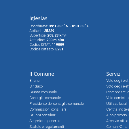
Iglesias
Coordinate:
39°18'36" N - 8°31'53" E
Abitanti:
25229
Superfìcie:
208,23 km²
Altitudine:
200 m slm
Codice ISTAT:
119009
Codice catasto:
E281
Il Comune
Servizi
Bilanci
Voto degli ele
Sindaco
Voto degli elet
Giunta comunale
I componenti d
Consiglio comunale
Voto domicilia
Presidente del consiglio comunale
Utilizzo local
Commissioni consiliari
Centralino tel
Gruppi consiliari
Albo pretorio 
Segretario generale
Archivio atti 
Statuto e regolamenti
Comuni-Chia