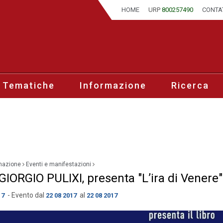
HOME
URP
800257490
CONTA
 Tematiche
Informazione
Ricerca
mazione
Eventi e manifestazioni
GIORGIO PULIXI, presenta "L’ira di Venere"
- Evento dal
al
17
22 08 2017
22 08 2017