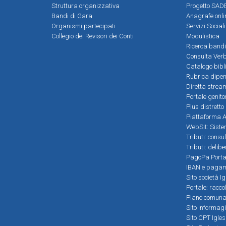
Struttura organizzativa
Progetto SADE
Bandi di Gara
Anagrafe onli
Organismi partecipati
Servizi Social
Collegio dei Revisori dei Conti
Modulistica
Ricerca bandi
Consulta Verb
Catalogo bibl
Rubrica dipen
Diretta strea
Portale genito
Plus distretto
Piattaforma Al
WebSit: Sistem
Tributi: consu
Tributi: delib
PagoPa Porta
IBAN e pagame
Sito società Ig
Portale: racco
Piano comunale
Sito Informag
Sito CPT Igle