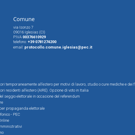
Comune
via Isonzo 7
09016 Iglesias (CI)
P.IVA
00376610929
telefono:
+39 0781274200
email:
protocollo.comune.iglesias@pec.it
ttori temporaneamente all’estero per motivi di lavoro, studio o cure mediche e dei f
tori residenti all’estero (AIRE). Opzione di voto in Italia
el seggio elettorale in occasione del referendum
re
i per propaganda elettorale
efonico - PEC
Online
amministrativi
mo