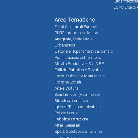
Sito Protezio
EGAS Ente di 
Aree Tematiche
Fondi Strutturali Europei
PNRR - Attuazione Misure
Anagrafe, Stato Civile
Urbanistica
Elettorale, Toponomastica, Cens.ti
Pianificazione del Territorio
Attività Produttive - S.U.A.P.E.
Edilizia Pubblica e Privata
Lavori Pubblici e Manutenzioni
Politiche Sociali
Arte e Cultura
Beni Immobili (Patrimonio)
Biblioteca comunale
Igiene e Tutela Ambientale
Polizia Locale
Pubblica Istruzione
Affari Generali
Sport, Spettacolo e Turismo
Informagiovani