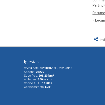
Commemo
Pertini,
Document
>
Locan
Inv
Iglesias
Coordinate:
39°18'36" N - 8°31'53" E
Abitanti:
25229
Superfìcie:
208,23 km²
Altitudine:
200 m slm
Codice ISTAT:
119009
Codice catasto:
E281