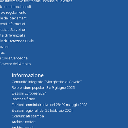
a informativo territoriale Comune di Iglesias
lta rendite catastali
ere e regolamento
le dei pagamenti
nti informatici
lesias Servizi srl
lta differenziata
 di Protezione Civile
iovani
sias
ne Civile Sardegna
Governo dell'Ambito
Informazione
Comunità Integrata “Margherita di Savoia”
Referendum popolari 8 e 9 giugno 2025
Elezioni Europee 2024
Raccolta firme
Elezioni amministrative del 28/29 maggio 2023
Elezioni regionali del 25 febbraio 2024
Comunicati stampa
Archivio notizie
Archivio eventi