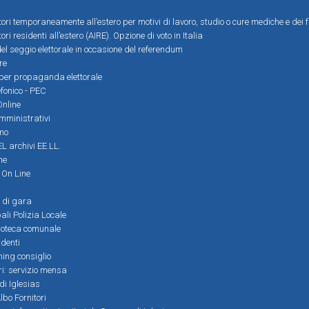
ttori temporaneamente all’estero per motivi di lavoro, studio o cure mediche e dei f
tori residenti all’estero (AIRE). Opzione di voto in Italia
el seggio elettorale in occasione del referendum
re
i per propaganda elettorale
efonico - PEC
Online
amministrativi
mo
L archivi EE.LL.
ne
i On Line
 di gara
ali Polizia Locale
ioteca comunale
denti
ming consiglio
ri: servizio mensa
 di Iglesias
bo Fornitori