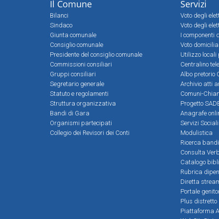
Il Comune
Servizi
Bilanci
Voto degli ele
Sindaco
Voto degli elet
Giunta comunale
I componenti d
Consiglio comunale
Voto domicilia
Presidente del consiglio comunale
Utilizzo local
Commissioni consiliari
Centralino tel
Gruppi consiliari
Albo pretorio 
Segretario generale
Archivio atti 
Statuto e regolamenti
Comuni-Chia
Struttura organizzativa
Progetto SADE
Bandi di Gara
Anagrafe onli
Organismi partecipati
Servizi Social
Collegio dei Revisori dei Conti
Modulistica
Ricerca bandi
Consulta Verb
Catalogo bibl
Rubrica dipen
Diretta strea
Portale genito
Plus distretto
Piattaforma Al