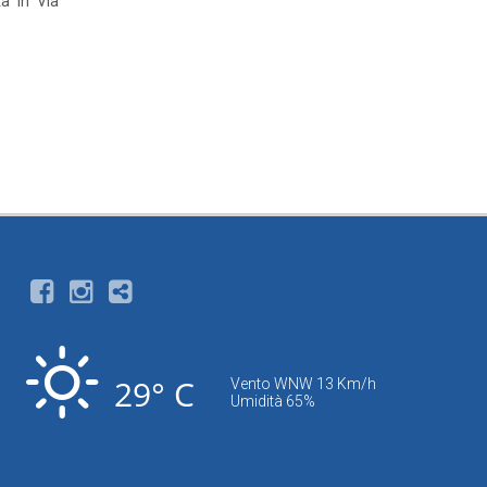
a in Via
29° C
Vento WNW 13 Km/h
Umidità 65%