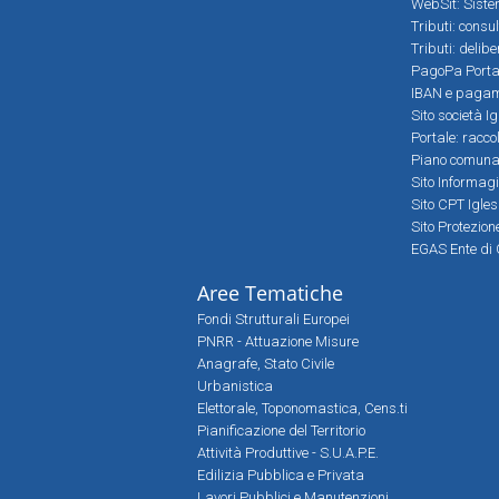
WebSit: Sistem
Tributi: consu
Tributi: delib
PagoPa Porta
IBAN e pagame
Sito società Ig
Portale: racco
Piano comunale
Sito Informag
Sito CPT Igle
Sito Protezio
EGAS Ente di 
Aree Tematiche
Fondi Strutturali Europei
PNRR - Attuazione Misure
Anagrafe, Stato Civile
Urbanistica
Elettorale, Toponomastica, Cens.ti
Pianificazione del Territorio
Attività Produttive - S.U.A.P.E.
Edilizia Pubblica e Privata
Lavori Pubblici e Manutenzioni