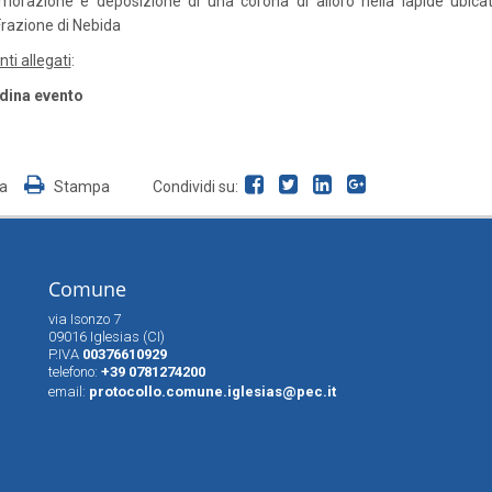
razione e deposizione di una corona di alloro nella lapide ubicat
 Frazione di Nebida
i allegati
:
dina evento
ia
Stampa
Condividi su:
Comune
via Isonzo 7
09016 Iglesias (CI)
P.IVA
00376610929
telefono:
+39 0781274200
email:
protocollo.comune.iglesias@pec.it