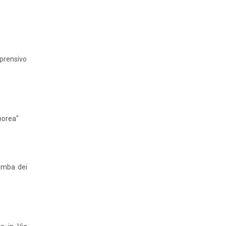
prensivo
borea"
tomba dei