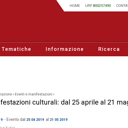
HOME
URP
800257490
CONTA
 Tematiche
Informazione
Ricerca
mazione
Eventi e manifestazioni
estazioni culturali: dal 25 aprile al 21 ma
- Evento dal
al
19
25 04 2019
21 05 2019