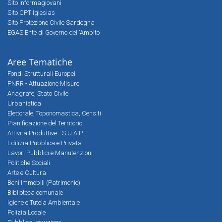
Sito Informagiovani
Sito CPT Iglesias
Sito Protezione Civile Sardegna
EGAS Ente di Governo dell'Ambito
Aree Tematiche
Fondi Strutturali Europei
PNRR - Attuazione Misure
Anagrafe, Stato Civile
Urbanistica
Elettorale, Toponomastica, Cens.ti
Pianificazione del Territorio
Attività Produttive - S.U.A.P.E.
Edilizia Pubblica e Privata
Lavori Pubblici e Manutenzioni
Politiche Sociali
Arte e Cultura
Beni Immobili (Patrimonio)
Biblioteca comunale
Igiene e Tutela Ambientale
Polizia Locale