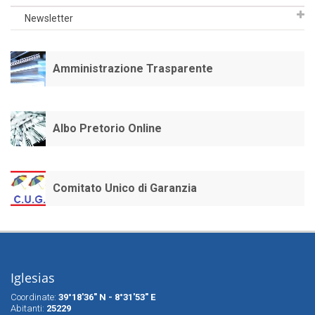
Newsletter
Amministrazione Trasparente
Albo Pretorio Online
Comitato Unico di Garanzia
Iglesias
Coordinate:
39°18'36" N - 8°31'53" E
Abitanti:
25229