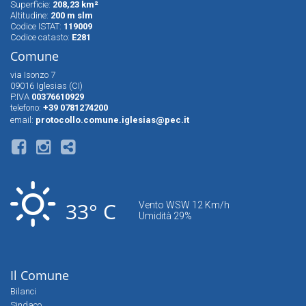
Superfìcie:
208,23 km²
Altitudine:
200 m slm
Codice ISTAT:
119009
Codice catasto:
E281
Comune
via Isonzo 7
09016 Iglesias (CI)
P.IVA
00376610929
telefono:
+39 0781274200
email:
protocollo.comune.iglesias@pec.it
33° C
Vento WSW 12 Km/h
Umidità 29%
Il Comune
Bilanci
Sindaco