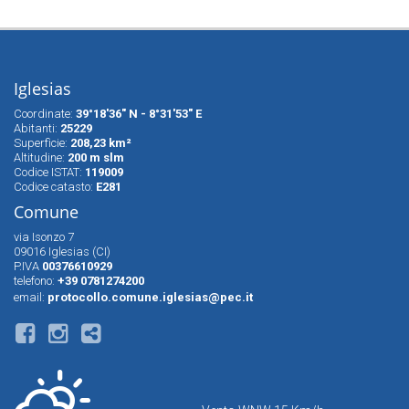
Iglesias
Coordinate:
39°18'36" N - 8°31'53" E
Abitanti:
25229
Superfìcie:
208,23 km²
Altitudine:
200 m slm
Codice ISTAT:
119009
Codice catasto:
E281
Comune
via Isonzo 7
09016 Iglesias (CI)
P.IVA
00376610929
telefono:
+39 0781274200
email:
protocollo.comune.iglesias@pec.it