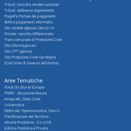
Tributi: consulta rendite catastali
Tributi: delibere e regolamento
PagoPa Portale dei pagamenti
IBAN e pagamenti informatici
Sito società Iglesias Servizi srl
Portale: raccolta differenziata
Piano comunale di Protezione Civile
Sito Informagiovani
Sito CPT Iglesias
Sito Protezione Civile Sardegna
EGAS Ente di Governo dell'Ambito
Aree Tematiche
Fondi Strutturali Europei
PNRR - Attuazione Misure
Anagrafe, Stato Civile
Urbanistica
Elettorale, Toponomastica, Cens.ti
Pianificazione del Territorio
Attività Produttive - S.U.A.P.E.
Edilizia Pubblica e Privata