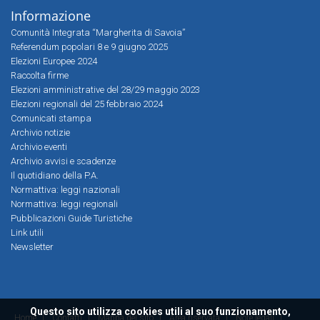
Informazione
Comunità Integrata “Margherita di Savoia”
Referendum popolari 8 e 9 giugno 2025
Elezioni Europee 2024
Raccolta firme
Elezioni amministrative del 28/29 maggio 2023
Elezioni regionali del 25 febbraio 2024
Comunicati stampa
Archivio notizie
Archivio eventi
Archivio avvisi e scadenze
Il quotidiano della P.A.
Normattiva: leggi nazionali
Normattiva: leggi regionali
Pubblicazioni Guide Turistiche
Link utili
Newsletter
Questo sito utilizza cookies utili al suo funzionamento,
Home
|
Contatti
|
Mappa del sito
|
Area riservata
|
Note legali
|