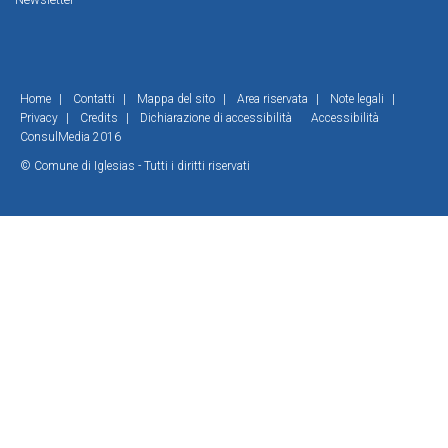
Home
|
Contatti
|
Mappa del sito
|
Area riservata
|
Note legali
|
Privacy
|
Credits
|
Dichiarazione di accessibilità
Accessibilità
ConsulMedia 2016
© Comune di Iglesias - Tutti i diritti riservati