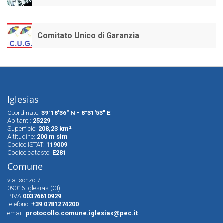
Comitato Unico di Garanzia
Iglesias
Coordinate:
39°18'36" N - 8°31'53" E
Abitanti:
25229
Superfìcie:
208,23 km²
Altitudine:
200 m slm
Codice ISTAT:
119009
Codice catasto:
E281
Comune
via Isonzo 7
09016 Iglesias (CI)
P.IVA
00376610929
telefono:
+39 0781274200
email:
protocollo.comune.iglesias@pec.it