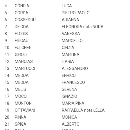
4
CONGIA
LUCA
5
CORDA
PIETRO PAOLO
6
COSSEDDU
ARIANNA
7
DEIDDA
ELEONORA nota NORA
8
FLORIS
VANESSA
9
FRIGAU
MARCELLO
10
FULGHERI
CINZIA
11
GIROLI
MARTINA
12
MARCIAS
ILARIA
13
MARTUCCI
ALESSANDRO
14
MEDDA
ENRICO
15
MEDDA
FRANCESCO
16
MELIS
SERENA
17
MOCCI
IGNAZIO
18
MUNTONI
MARIA PINA
19
OTTAVIANI
RAFFAELLA nota LELLA
20
PINNA
MONICA
21
SPIGA
ALBERTO