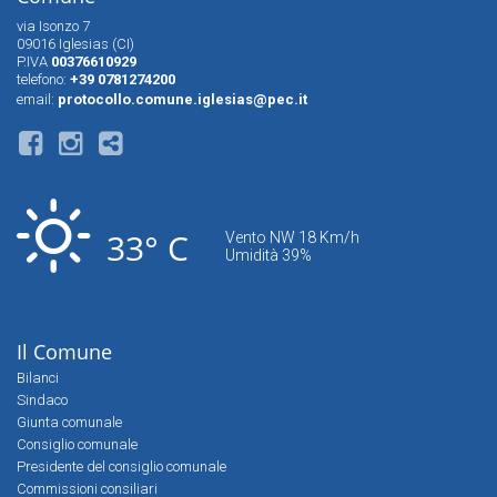
via Isonzo 7
09016 Iglesias (CI)
P.IVA
00376610929
telefono:
+39 0781274200
email:
protocollo.comune.iglesias@pec.it
33° C
Vento NW 18 Km/h
Umidità 39%
Il Comune
Bilanci
Sindaco
Giunta comunale
Consiglio comunale
Presidente del consiglio comunale
Commissioni consiliari