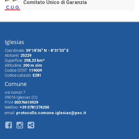
Comitato Unico di Garanzia
Iglesias
Coordinate:
39°18'36" N - 8°31'53" E
Abitanti:
25229
Superfìcie:
208,23 km²
Altitudine:
200 m slm
Codice ISTAT:
119009
Codice catasto:
E281
Comune
via Isonzo 7
09016 Iglesias (CI)
P.IVA
00376610929
telefono:
+39 0781274200
email:
protocollo.comune.iglesias@pec.it