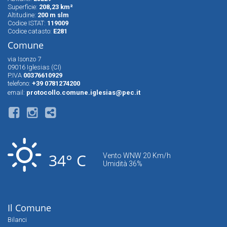
Superfìcie:
208,23 km²
Altitudine:
200 m slm
Codice ISTAT:
119009
Codice catasto:
E281
Comune
via Isonzo 7
09016 Iglesias (CI)
P.IVA
00376610929
telefono:
+39 0781274200
email:
protocollo.comune.iglesias@pec.it
34° C
Vento WNW 20 Km/h
Umidità 36%
Il Comune
Bilanci