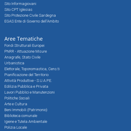
Sito Informagiovani
Sito CPT Iglesias
Sito Protezione Civile Sardegna
EGAS Ente di Governo dell'Ambito
Aree Tematiche
Fondi Strutturali Europei
PNRR - Attuazione Misure
Anagrafe, Stato Civile
Urbanistica
Elettorale, Toponomastica, Cens.ti
Pianificazione del Territorio
Attività Produttive - S.U.A.P.E.
Edilizia Pubblica e Privata
Lavori Pubblici e Manutenzioni
Politiche Sociali
Arte e Cultura
Beni Immobili (Patrimonio)
Biblioteca comunale
Igiene e Tutela Ambientale
Polizia Locale