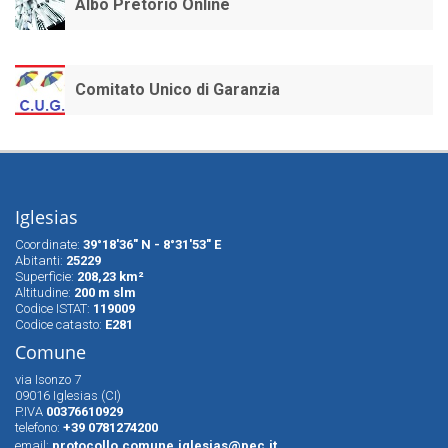
Albo Pretorio Online
Comitato Unico di Garanzia
Iglesias
Coordinate:
39°18'36" N - 8°31'53" E
Abitanti:
25229
Superfìcie:
208,23 km²
Altitudine:
200 m slm
Codice ISTAT:
119009
Codice catasto:
E281
Comune
via Isonzo 7
09016 Iglesias (CI)
P.IVA
00376610929
telefono:
+39 0781274200
email:
protocollo.comune.iglesias@pec.it