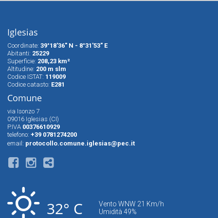
Iglesias
Coordinate:
39°18'36" N - 8°31'53" E
Abitanti:
25229
Superfìcie:
208,23 km²
Altitudine:
200 m slm
Codice ISTAT:
119009
Codice catasto:
E281
Comune
via Isonzo 7
09016 Iglesias (CI)
P.IVA
00376610929
telefono:
+39 0781274200
email:
protocollo.comune.iglesias@pec.it
32° C
Vento WNW 21 Km/h
Umidità 49%