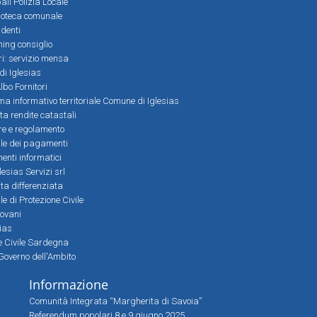
ali Polizia Locale
ioteca comunale
denti
ming consiglio
ri: servizio mensa
 di Iglesias
bo Fornitori
a informativo territoriale Comune di Iglesias
lta rendite catastali
ere e regolamento
le dei pagamenti
nti informatici
lesias Servizi srl
lta differenziata
 di Protezione Civile
iovani
sias
ne Civile Sardegna
Governo dell'Ambito
Informazione
Comunità Integrata “Margherita di Savoia”
Referendum popolari 8 e 9 giugno 2025