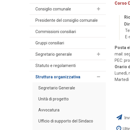
Corso C
Consiglio comunale
Ri
Presidente del consiglio comunale
Di
Tel
Commissioni consiliari
E-
Gruppi consiliari
Posta e
mail:
seg
Segretario generale
PEC: pro
Statuto e regolamenti
Orario d
Lunedì, 
Struttura organizzativa
Martedì 
Segretario Generale
Unità di progetto
Avvocatura
Inv
Ufficio di supporto del Sindaco
Ult