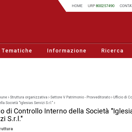
HOME
URP
800257490
CONTA
 Tematiche
Informazione
Ricerca
mune
Struttura organizzativa
Settore V Patrimonio - Provveditorato
Ufficio di C
lla Società "Iglesias Servizi S.r.l."
io di Controllo Interno della Società "Iglesi
i S.r.l."
ruttura