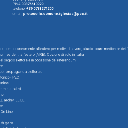
P.IVA
00376610929
telefono:
+39 0781274200
email:
protocollo.comune.iglesias@pec.it
ttori temporaneamente all’estero per motivi di lavoro, studio o cure mediche e dei f
tori residenti all’estero (AIRE). Opzione di voto in Italia
el seggio elettorale in occasione del referendum
re
i per propaganda elettorale
efonico - PEC
Online
amministrativi
mo
L archivi EE.LL.
ne
i On Line
 di gara