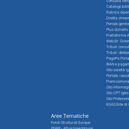
Consulta Verb
Catalogo bibl
Rubrica dipen
Diretta strea
Portale genito
Plus distretto
Piattaforma Al
WebSit: Sistem
Tributi: consu
Tributi: delib
PagoPa Porta
IBAN e pagame
Sito società Ig
Portale: racco
Piano comunale
Sito Informag
Sito CPT Igle
Sito Protezio
EGAS Ente di 
Aree Tematiche
Fondi Strutturali Europei
PNRR - Attuazione Misure