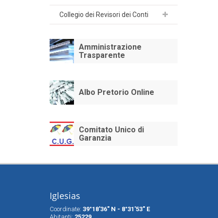
Collegio dei Revisori dei Conti
Amministrazione
Trasparente
Albo Pretorio Online
Comitato Unico di
Garanzia
Iglesias
Coordinate:
39°18'36" N - 8°31'53" E
Abitanti:
25229