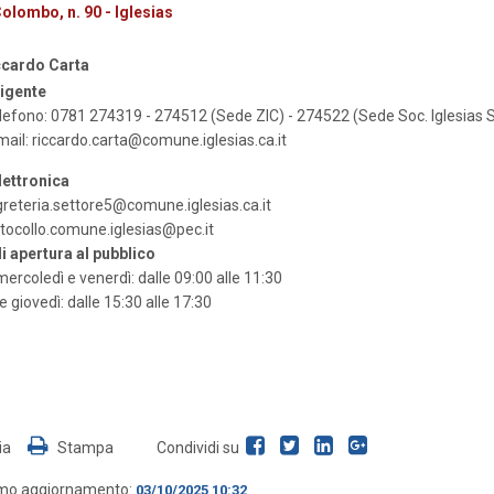
olombo, n. 90 - Iglesias
ccardo Carta
rigente
efono: 0781 274319 - 274512 (Sede ZIC) - 274522 (Sede Soc. Iglesias S
mail:
riccardo.carta@comune.iglesias.ca.it
lettronica
reteria.settore5@comune.iglesias.ca.it
tocollo.comune.iglesias@pec.it
i apertura al pubblico
mercoledì e venerdì: dalle 09:00 alle 11:30
e giovedì: dalle 15:30 alle 17:30
ia
Stampa
Condividi su
imo aggiornamento:
03/10/2025 10:32