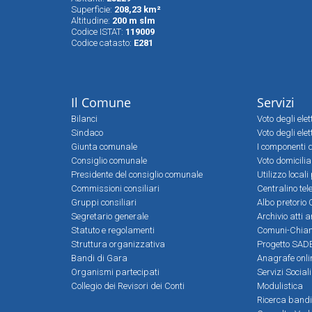
Superfìcie:
208,23 km²
Altitudine:
200 m slm
Codice ISTAT:
119009
Codice catasto:
E281
Il Comune
Servizi
Bilanci
Voto degli ele
Sindaco
Voto degli elet
Giunta comunale
I componenti d
Consiglio comunale
Voto domicilia
Presidente del consiglio comunale
Utilizzo local
Commissioni consiliari
Centralino tel
Gruppi consiliari
Albo pretorio 
Segretario generale
Archivio atti 
Statuto e regolamenti
Comuni-Chia
Struttura organizzativa
Progetto SADE
Bandi di Gara
Anagrafe onli
Organismi partecipati
Servizi Social
Collegio dei Revisori dei Conti
Modulistica
Ricerca bandi