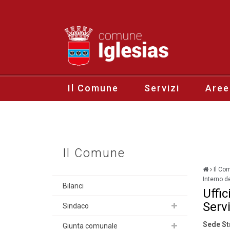
Il Comune
Servizi
Aree
Il Comune
Il Co
Interno de
Bilanci
Uffic
Serviz
Sindaco
Sede St
Giunta comunale