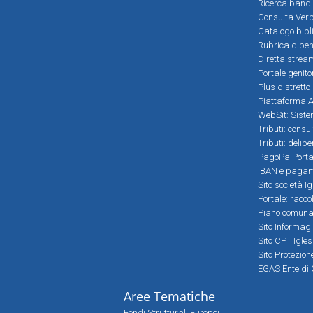
Ricerca bandi
Consulta Verb
Catalogo bibl
Rubrica dipen
Diretta strea
Portale genito
Plus distretto
Piattaforma Al
WebSit: Sistem
Tributi: consu
Tributi: delib
PagoPa Porta
IBAN e pagame
Sito società Ig
Portale: racco
Piano comunale
Sito Informag
Sito CPT Igle
Sito Protezio
EGAS Ente di 
Aree Tematiche
Fondi Strutturali Europei