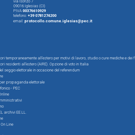
via Isonzo 7
09016 Iglesias (CI)
P.IVA
00376610929
telefono:
+39 0781274200
email:
protocollo.comune.iglesias@pec.it
ttori temporaneamente all’estero per motivi di lavoro, studio o cure mediche e dei f
tori residenti all’estero (AIRE). Opzione di voto in Italia
el seggio elettorale in occasione del referendum
re
i per propaganda elettorale
efonico - PEC
Online
amministrativi
mo
L archivi EE.LL.
ne
i On Line