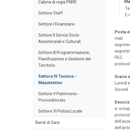
Ma
Cabina di regia PNRR
Te
Settore Staff
E-
Settore I Finanziario
Posta e
Settore II Servizi Socio
mail:
Assistenziali e Culturali
segreter
segreter
Settore III Programmazione,
PEC:
Pianificazione e Gestione del
protocol
Territorio
Settore IV Tecnico -
Orario d
Manutentivo
Lunedì e
Giovedì: 
Settore V Patrimonio -
Provveditorato
Descriz
si occup
Settore VI Polizia Locale
protocol
dell'ac
Bandi di Gara
dell'ant