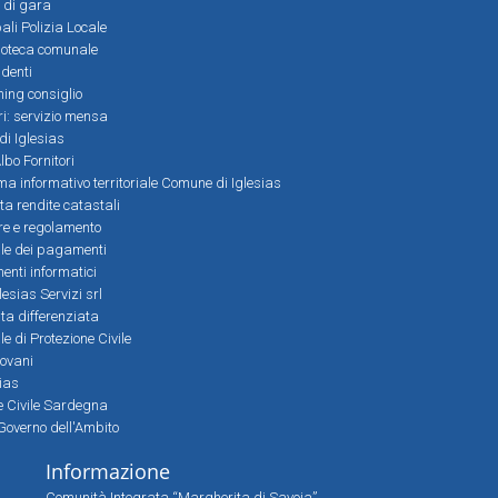
 di gara
ali Polizia Locale
ioteca comunale
denti
ming consiglio
ri: servizio mensa
 di Iglesias
bo Fornitori
a informativo territoriale Comune di Iglesias
lta rendite catastali
ere e regolamento
le dei pagamenti
nti informatici
lesias Servizi srl
lta differenziata
 di Protezione Civile
iovani
sias
ne Civile Sardegna
Governo dell'Ambito
Informazione
Comunità Integrata “Margherita di Savoia”