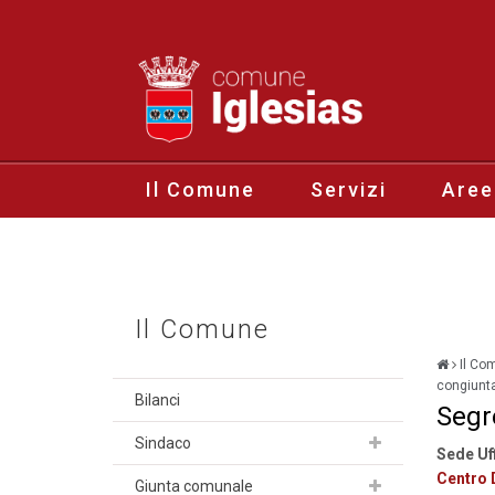
Il Comune
Servizi
Aree
Il Comune
Il Co
congiunta
Bilanci
Segr
Sindaco
Sede Uf
Centro D
Giunta comunale