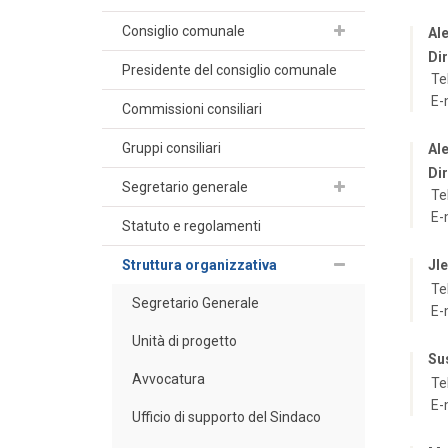
Consiglio comunale
Al
Di
Presidente del consiglio comunale
Te
E-
Commissioni consiliari
Gruppi consiliari
Al
Di
Segretario generale
Te
E-
Statuto e regolamenti
Struttura organizzativa
Jl
Te
Segretario Generale
E-
Unità di progetto
Su
Avvocatura
Te
E-
Ufficio di supporto del Sindaco