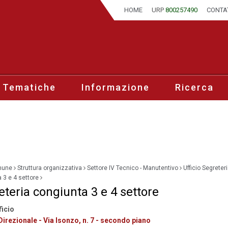
HOME
URP
800257490
CONTA
 Tematiche
Informazione
Ricerca
mune
Struttura organizzativa
Settore IV Tecnico - Manutentivo
Ufficio Segreter
 3 e 4 settore
eteria congiunta 3 e 4 settore
ficio
irezionale - Via Isonzo, n. 7 - secondo piano