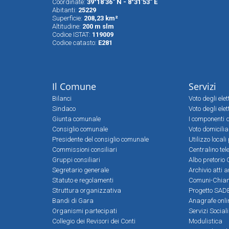
Coordinate:
39°18'36" N - 8°31'53" E
Abitanti:
25229
Superfìcie:
208,23 km²
Altitudine:
200 m slm
Codice ISTAT:
119009
Codice catasto:
E281
Il Comune
Servizi
Bilanci
Voto degli ele
Sindaco
Voto degli elet
Giunta comunale
I componenti d
Consiglio comunale
Voto domicilia
Presidente del consiglio comunale
Utilizzo local
Commissioni consiliari
Centralino tel
Gruppi consiliari
Albo pretorio 
Segretario generale
Archivio atti 
Statuto e regolamenti
Comuni-Chia
Struttura organizzativa
Progetto SADE
Bandi di Gara
Anagrafe onli
Organismi partecipati
Servizi Social
Collegio dei Revisori dei Conti
Modulistica