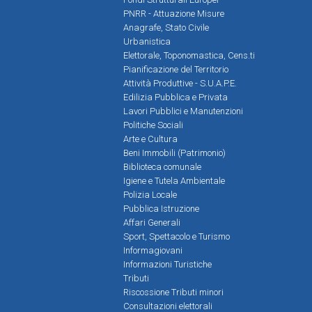
PNRR - Attuazione Misure
Anagrafe, Stato Civile
Urbanistica
Elettorale, Toponomastica, Cens.ti
Pianificazione del Territorio
Attività Produttive - S.U.A.P.E.
Edilizia Pubblica e Privata
Lavori Pubblici e Manutenzioni
Politiche Sociali
Arte e Cultura
Beni Immobili (Patrimonio)
Biblioteca comunale
Igiene e Tutela Ambientale
Polizia Locale
Pubblica Istruzione
Affari Generali
Sport, Spettacolo e Turismo
Informagiovani
Informazioni Turistiche
Tributi
Riscossione Tributi minori
Consultazioni elettorali