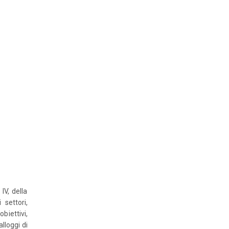
IV, della
 settori,
iettivi,
lloggi di