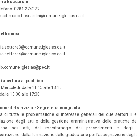
rio Boscardin
lefono: 0781 274277
mail:
mario.boscardin@comune.iglesias.ca.it
lettronica
ia.settore3@comune.iglesias.ca.it
ia.settore4@comune.iglesias.ca.it
lo.comune.iglesias@pec.it
i apertura al pubblico
 Mercoledì: dalle 11:15 alle 13:15
dalle 15:30 alle 17:30
ione del servizio - Segreteria congiunta
a di tutte le problematiche di interesse generali dei due settori III e 
lazione degli atti e della gestione amministrativa delle pratiche dei
cesso agli atti, del monitoraggio dei procedimenti e degli ob
icorruzione, della formazione delle graduatorie per l'assegnazione degli a