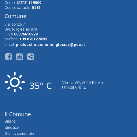
Codice ISTAT:
119009
Codice catasto:
E281
Comune
via Isonzo 7
09016 Iglesias (CI)
P.IVA
00376610929
telefono:
+39 0781274200
email:
protocollo.comune.iglesias@pec.it
35° C
Vento WNW 23 Km/h
Umidità 45%
Il Comune
Bilanci
Sindaco
Giunta comunale