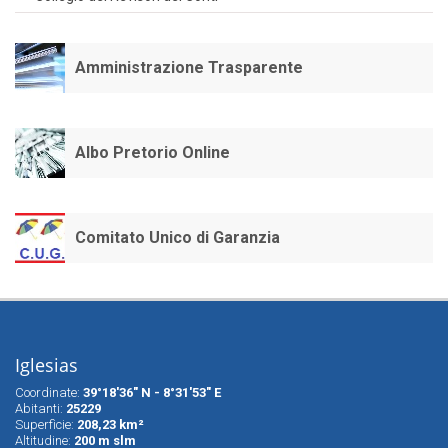
Amministrazione Trasparente
Albo Pretorio Online
Comitato Unico di Garanzia
Iglesias
Coordinate:
39°18'36" N - 8°31'53" E
Abitanti:
25229
Superfìcie:
208,23 km²
Altitudine:
200 m slm