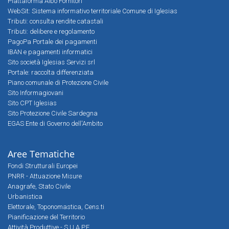
Piattaforma Albo Fornitori
WebSit: Sistema informativo territoriale Comune di Iglesias
Tributi: consulta rendite catastali
Tributi: delibere e regolamento
PagoPa Portale dei pagamenti
IBAN e pagamenti informatici
Sito società Iglesias Servizi srl
Portale: raccolta differenziata
Piano comunale di Protezione Civile
Sito Informagiovani
Sito CPT Iglesias
Sito Protezione Civile Sardegna
EGAS Ente di Governo dell'Ambito
Aree Tematiche
Fondi Strutturali Europei
PNRR - Attuazione Misure
Anagrafe, Stato Civile
Urbanistica
Elettorale, Toponomastica, Cens.ti
Pianificazione del Territorio
Attività Produttive - S.U.A.P.E.