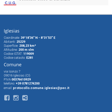
Iglesias
Coordinate:
39°18'36" N - 8°31'53" E
Abitanti:
25229
Superfìcie:
208,23 km²
Altitudine:
200 m slm
Codice ISTAT:
119009
Codice catasto:
E281
Comune
via Isonzo 7
09016 Iglesias (CI)
P.IVA
00376610929
telefono:
+39 0781274200
email:
protocollo.comune.iglesias@pec.it