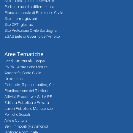
Sito società Iglesias Servizi srl
Portale: raccolta differenziata
Piano comunale di Protezione Civile
Sito Informagiovani
Sito CPT Iglesias
Sito Protezione Civile Sardegna
EGAS Ente di Governo dell'Ambito
Aree Tematiche
Fondi Strutturali Europei
PNRR - Attuazione Misure
Anagrafe, Stato Civile
Urbanistica
Elettorale, Toponomastica, Cens.ti
Pianificazione del Territorio
Attività Produttive - S.U.A.P.E.
Edilizia Pubblica e Privata
Lavori Pubblici e Manutenzioni
Politiche Sociali
Arte e Cultura
Beni Immobili (Patrimonio)
Biblioteca comunale