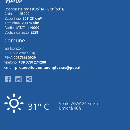
Iglesias
Coordinate:
39°18'36" N - 8°31'53" E
Abitanti:
25229
Superfìcie:
208,23 km²
Altitudine:
200 m slm
Codice ISTAT:
119009
Codice catasto:
E281
Comune
via Isonzo 7
09016 Iglesias (CI)
P.IVA
00376610929
telefono:
+39 0781274200
email:
protocollo.comune.iglesias@pec.it
31° C
Vento WNW 24 Km/h
Umidità 46%