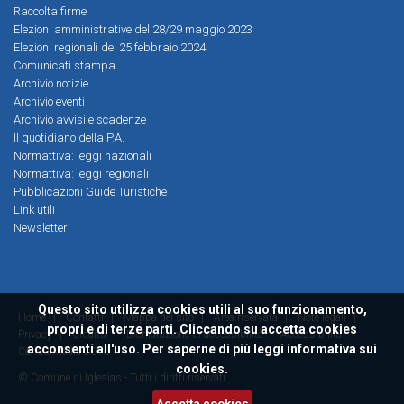
Raccolta firme
Elezioni amministrative del 28/29 maggio 2023
Elezioni regionali del 25 febbraio 2024
Comunicati stampa
Archivio notizie
Archivio eventi
Archivio avvisi e scadenze
Il quotidiano della P.A.
Normattiva: leggi nazionali
Normattiva: leggi regionali
Pubblicazioni Guide Turistiche
Link utili
Newsletter
Questo sito utilizza cookies utili al suo funzionamento,
Home
|
Contatti
|
Mappa del sito
|
Area riservata
|
Note legali
|
propri e di terze parti. Cliccando su accetta cookies
Privacy
|
Credits
|
Dichiarazione di accessibilità
Accessibilità
acconsenti all'uso. Per saperne di più leggi
informativa sui
ConsulMedia 2016
cookies.
© Comune di Iglesias - Tutti i diritti riservati
Accetta cookies