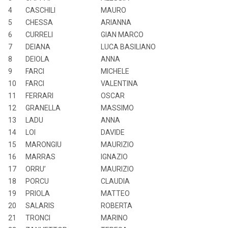
4
CASCHILI
MAURO
5
CHESSA
ARIANNA
6
CURRELI
GIAN MARCO
7
DEIANA
LUCA BASILIANO
8
DEIOLA
ANNA
9
FARCI
MICHELE
10
FARCI
VALENTINA
11
FERRARI
OSCAR
12
GRANELLA
MASSIMO
13
LADU
ANNA
14
LOI
DAVIDE
15
MARONGIU
MAURIZIO
16
MARRAS
IGNAZIO
17
ORRU’
MAURIZIO
18
PORCU
CLAUDIA
19
PRIOLA
MATTEO
20
SALARIS
ROBERTA
21
TRONCI
MARINO