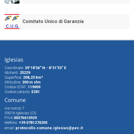
Comitato Unico di Garanzia
Iglesias
Coordinate:
39°18'36" N - 8°31'53" E
Abitanti:
25229
Superfìcie:
208,23 km²
Altitudine:
200 m slm
Codice ISTAT:
119009
Codice catasto:
E281
Comune
via Isonzo 7
09016 Iglesias (CI)
P.IVA
00376610929
telefono:
+39 0781274200
email:
protocollo.comune.iglesias@pec.it