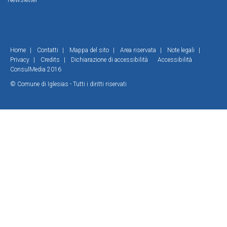
Home
|
Contatti
|
Mappa del sito
|
Area riservata
|
Note legali
|
Privacy
|
Credits
|
Dichiarazione di accessibilità
Accessibilità
ConsulMedia 2016
© Comune di Iglesias - Tutti i diritti riservati