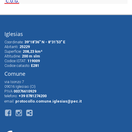
Iglesias
Coordinate:
39°18'36" N - 8°31'53" E
Abitanti:
25229
Superfìcie:
208,23 km²
Altitudine:
200 m slm
Codice ISTAT:
119009
Codice catasto:
E281
Comune
via Isonzo 7
09016 Iglesias (CI)
P.IVA
00376610929
telefono:
+39 0781274200
email:
protocollo.comune.iglesias@pec.it