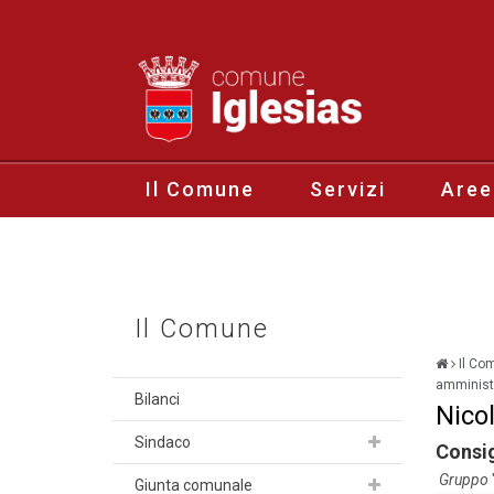
Il Comune
Servizi
Aree
Il Comune
Il Co
amministr
Bilanci
Nico
Sindaco
Consi
Gruppo
Giunta comunale