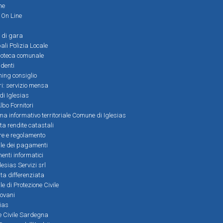
ne
i On Line
 di gara
ali Polizia Locale
ioteca comunale
denti
ming consiglio
ri: servizio mensa
 di Iglesias
bo Fornitori
a informativo territoriale Comune di Iglesias
lta rendite catastali
ere e regolamento
le dei pagamenti
nti informatici
lesias Servizi srl
lta differenziata
 di Protezione Civile
iovani
sias
ne Civile Sardegna