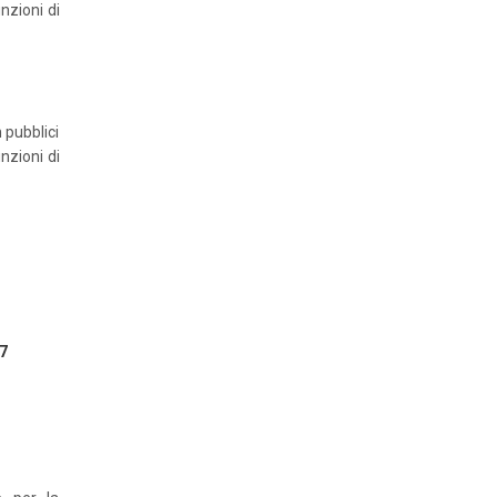
unzioni di
n pubblici
unzioni di
7