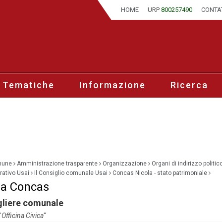
HOME
URP
800257490
CONTA
 Tematiche
Informazione
Ricerca
mune
Amministrazione trasparente
Organizzazione
Organi di indirizzo politic
ativo Usai
Il Consiglio comunale Usai
Concas Nicola - stato patrimoniale
la Concas
gliere comunale
"
Officina Civica
"