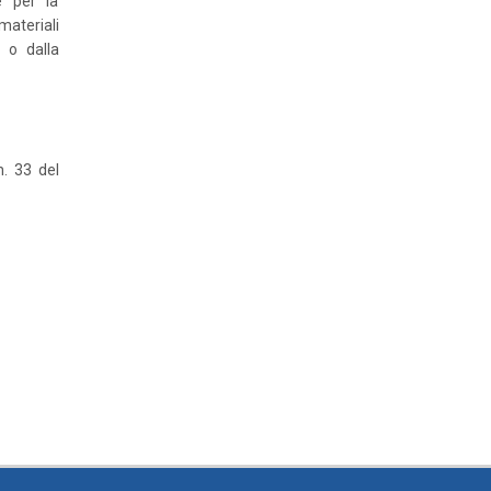
e per la
materiali
 o dalla
n. 33 del