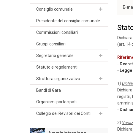
E-ma
Consiglio comunale
Presidente del consiglio comunale
Stat
Commissioni consiliari
Dichiara
Gruppi consiliari
(art. 14 
Segretario generale
Riferim
-
Decreto
Statuto e regolamenti
-
Legge 5
Struttura organizzativa
1)
Dichia
Dichiaraz
Bandi di Gara
registri,
Organismi partecipati
amminist
-
Dichia
Collegio dei Revisori dei Conti
2)
Variaz
Dichiaraz