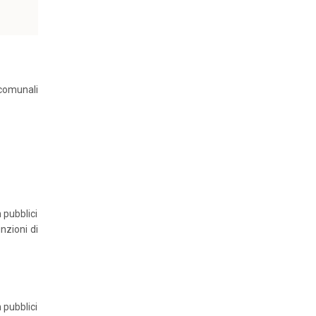
 comunali
n pubblici
unzioni di
n pubblici