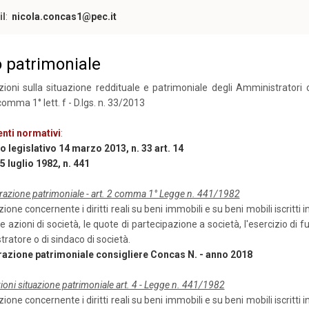
il
:
nicola.concas1@pec.it
o patrimoniale
zioni sulla situazione reddituale e patrimoniale degli Amministratori
comma 1° lett. f - D.lgs. n. 33/2013
enti normativi
:
 legislativo 14 marzo 2013, n. 33 art. 14
 luglio 1982, n. 441
razione patrimoniale - art. 2 comma 1° Legge n. 441/1982
ione concernente i diritti reali su beni immobili e su beni mobili iscritti i
 le azioni di società, le quote di partecipazione a società, l'esercizio di f
ratore o di sindaco di società.
razione patrimoniale consigliere Concas N. - anno 2018
ioni situazione patrimoniale art. 4 - Legge n. 441/1982
ione concernente i diritti reali su beni immobili e su beni mobili iscritti i