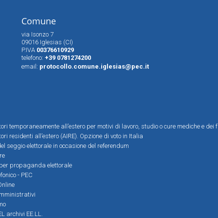
Comune
via Isonzo 7
09016 Iglesias (CI)
P.IVA
00376610929
telefono:
+39 0781274200
email:
protocollo.comune.iglesias@pec.it
ttori temporaneamente all’estero per motivi di lavoro, studio o cure mediche e dei f
tori residenti all’estero (AIRE). Opzione di voto in Italia
el seggio elettorale in occasione del referendum
re
i per propaganda elettorale
efonico - PEC
Online
amministrativi
mo
L archivi EE.LL.