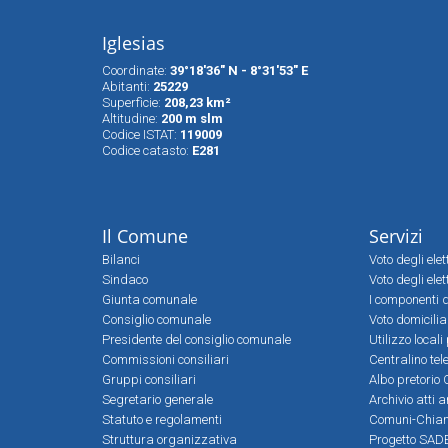
Iglesias
Coordinate:
39°18'36" N - 8°31'53" E
Abitanti:
25229
Superfìcie:
208,23 km²
Altitudine:
200 m slm
Codice ISTAT:
119009
Codice catasto:
E281
Il Comune
Servizi
Bilanci
Voto degli ele
Sindaco
Voto degli elet
Giunta comunale
I componenti d
Consiglio comunale
Voto domicilia
Presidente del consiglio comunale
Utilizzo local
Commissioni consiliari
Centralino tel
Gruppi consiliari
Albo pretorio 
Segretario generale
Archivio atti 
Statuto e regolamenti
Comuni-Chia
Struttura organizzativa
Progetto SADE