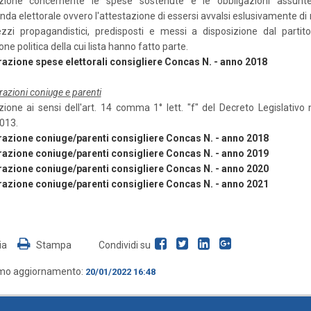
azione concernente le spese sostenute e le obbligazioni assunt
da elettorale ovvero l'attestazione di essersi avvalsi eslusivamente di 
zzi propagandistici, predisposti e messi a disposizione dal partito
ne politica della cui lista hanno fatto parte.
razione spese elettorali consigliere Concas N. - anno 2018
razioni coniuge e parenti
zione ai sensi dell'art. 14 comma 1° lett. "f" del Decreto Legislativo 
013.
razione coniuge/parenti consigliere Concas N. - anno 2018
razione coniuge/parenti consigliere Concas N. - anno 2019
razione coniuge/parenti consigliere Concas N. - anno 2020
razione coniuge/parenti consigliere Concas N. - anno 2021
ia
Stampa
Condividi su
imo aggiornamento:
20/01/2022 16:48