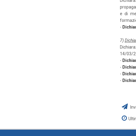
Dichiar
propagan
e di me
formazio
-
Dichia
7)
Dichia
Dichiara
14/03/2
-
Dichia
-
Dichia
-
Dichia
-
Dichia
Inv
Ult