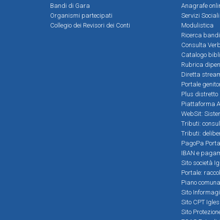
Bandi di Gara
Anagrafe onli
Organismi partecipati
Servizi Social
Collegio dei Revisori dei Conti
Modulistica
Ricerca bandi
Consulta Verb
Catalogo bibl
Rubrica dipen
Diretta strea
Portale genito
Plus distretto
Piattaforma Al
WebSit: Sistem
Tributi: consu
Tributi: delib
PagoPa Porta
IBAN e pagame
Sito società Ig
Portale: racco
Piano comunale
Sito Informag
Sito CPT Igle
Sito Protezio