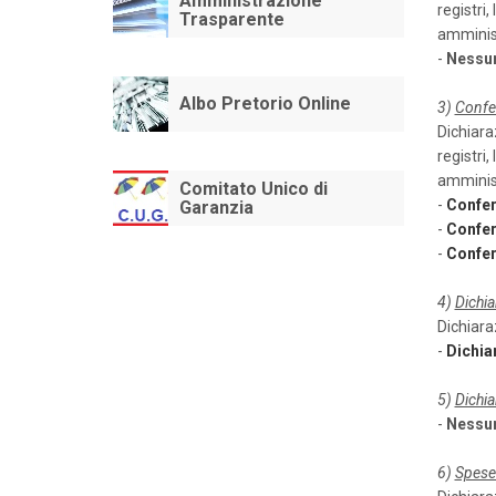
Amministrazione
registri,
Trasparente
amminist
-
Nessun
Albo Pretorio Online
3)
Confe
Dichiaraz
registri,
amminist
Comitato Unico di
-
Confer
Garanzia
-
Confer
-
Confer
4)
Dichia
Dichiaraz
-
Dichia
5)
Dichia
-
Nessun
6)
Spese 