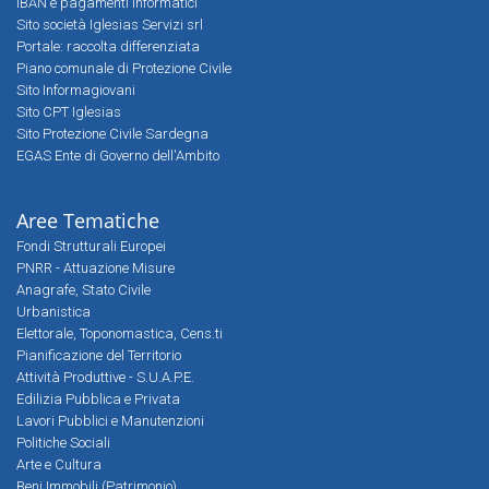
IBAN e pagamenti informatici
Sito società Iglesias Servizi srl
Portale: raccolta differenziata
Piano comunale di Protezione Civile
Sito Informagiovani
Sito CPT Iglesias
Sito Protezione Civile Sardegna
EGAS Ente di Governo dell'Ambito
Aree Tematiche
Fondi Strutturali Europei
PNRR - Attuazione Misure
Anagrafe, Stato Civile
Urbanistica
Elettorale, Toponomastica, Cens.ti
Pianificazione del Territorio
Attività Produttive - S.U.A.P.E.
Edilizia Pubblica e Privata
Lavori Pubblici e Manutenzioni
Politiche Sociali
Arte e Cultura
Beni Immobili (Patrimonio)