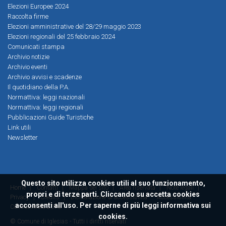
Elezioni Europee 2024
Raccolta firme
Elezioni amministrative del 28/29 maggio 2023
Elezioni regionali del 25 febbraio 2024
Comunicati stampa
Archivio notizie
Archivio eventi
Archivio avvisi e scadenze
Il quotidiano della P.A.
Normattiva: leggi nazionali
Normattiva: leggi regionali
Pubblicazioni Guide Turistiche
Link utili
Newsletter
Questo sito utilizza cookies utili al suo funzionamento,
Home
|
Contatti
|
Mappa del sito
|
Area riservata
|
Note legali
|
propri e di terze parti. Cliccando su accetta cookies
Privacy
|
Credits
|
Dichiarazione di accessibilità
Accessibilità
acconsenti all'uso. Per saperne di più leggi
informativa sui
ConsulMedia 2016
cookies.
© Comune di Iglesias - Tutti i diritti riservati