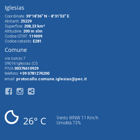
Iglesias
Coordinate:
39°18'36" N - 8°31'53" E
Abitanti:
25229
Superfìcie:
208,23 km²
Altitudine:
200 m slm
Codice ISTAT:
119009
Codice catasto:
E281
Comune
via Isonzo 7
09016 Iglesias (CI)
P.IVA
00376610929
telefono:
+39 0781274200
email:
protocollo.comune.iglesias@pec.it
26° C
Vento WNW 11 Km/h
Umidità 73%