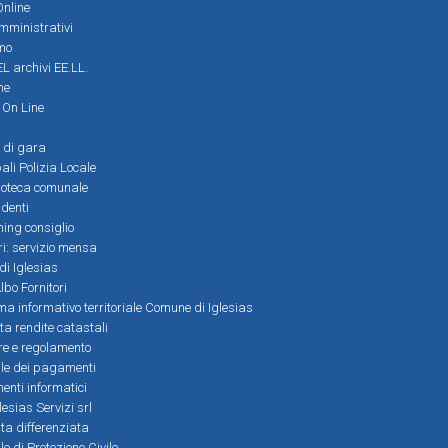
Online
amministrativi
mo
L archivi EE.LL.
ne
i On Line
 di gara
ali Polizia Locale
ioteca comunale
denti
ming consiglio
ri: servizio mensa
 di Iglesias
bo Fornitori
a informativo territoriale Comune di Iglesias
lta rendite catastali
ere e regolamento
le dei pagamenti
nti informatici
lesias Servizi srl
lta differenziata
 di Protezione Civile