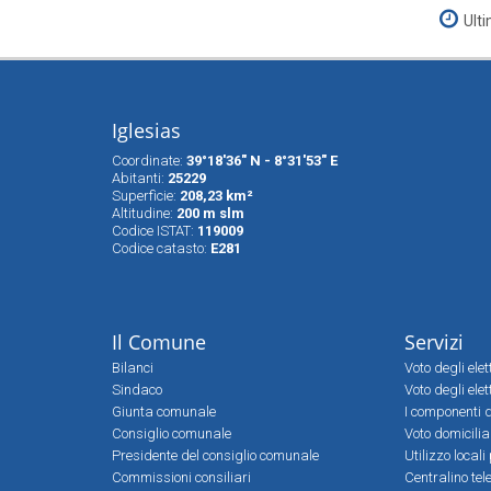
Ult
Iglesias
Coordinate:
39°18'36" N - 8°31'53" E
Abitanti:
25229
Superfìcie:
208,23 km²
Altitudine:
200 m slm
Codice ISTAT:
119009
Codice catasto:
E281
Il Comune
Servizi
Bilanci
Voto degli ele
Sindaco
Voto degli elet
Giunta comunale
I componenti d
Consiglio comunale
Voto domicilia
Presidente del consiglio comunale
Utilizzo local
Commissioni consiliari
Centralino tel