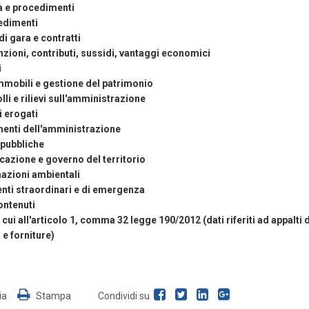
tà e procedimenti
edimenti
di gara e contratti
zioni, contributi, sussidi, vantaggi economici
i
mmobili e gestione del patrimonio
lli e rilievi sull'amministrazione
i erogati
enti dell'amministrazione
pubbliche
icazione e governo del territorio
azioni ambientali
enti straordinari e di emergenza
contenuti
 cui all'articolo 1, comma 32 legge 190/2012 (dati riferiti ad appalti d
e forniture)
ia
Stampa
Condividi su