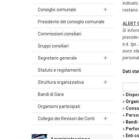
indicato
Consiglio comunale
restano c
Presidente del consiglio comunale
ALERT 
Si inform
Commissioni consiliari
previste 
e d. lgs.
Gruppi consiliari
sono stat
personal
Segretario generale
Statuto e regolamenti
Dati sta
Struttura organizzativa
Bandi di Gara
»
Dispos
»
Organ
Organismi partecipati
»
Consul
»
Perso
Collegio dei Revisori dei Conti
»
Bandi 
»
Perfo
»
Enti co