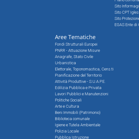
Sito Informag
Sito CPT Igle
Sito Protezio
EGAS Ente di 
Aree Tematiche
Fondi Strutturali Europei
PNRR - Attuazione Misure
Anagrafe, Stato Civile
Urbanistica
Elettorale, Toponomastica, Cens.ti
Pianificazione del Territorio
Attività Produttive - S.U.A.P.E.
Edilizia Pubblica e Privata
Lavori Pubblici e Manutenzioni
Politiche Sociali
Arte e Cultura
Beni Immobili (Patrimonio)
Biblioteca comunale
Igiene e Tutela Ambientale
Polizia Locale
Pubblica Istruzione