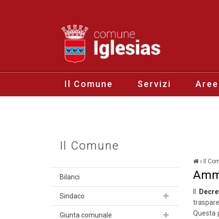
Il Comune
Servizi
Aree
Il Comune
Il Co
Ammi
Bilanci
Il
Decre
Sindaco
traspar
Questa p
Giunta comunale