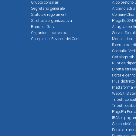
Gruppi consiliari
Albo pretorio 
Segretario generale
Archivio atti 
Statuto e regolamenti
Comuni-Chia
Struttura organizzativa
Progetto SADE
Bandi di Gara
Anagrafe onli
Organismi partecipati
Servizi Social
Collegio dei Revisori dei Conti
Modulistica
Ricerca bandi
Consulta Verb
Catalogo bibl
Rubrica dipen
Diretta strea
Portale genito
Plus distretto
Piattaforma Al
WebSit: Sistem
Tributi: consu
Tributi: delib
PagoPa Porta
IBAN e pagame
Sito società Ig
Portale: racco
Piano comunale