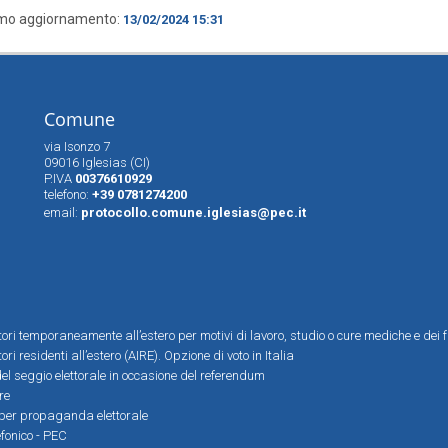
imo aggiornamento:
13/02/2024 15:31
Comune
via Isonzo 7
09016 Iglesias (CI)
P.IVA
00376610929
telefono:
+39 0781274200
email:
protocollo.comune.iglesias@pec.it
ttori temporaneamente all’estero per motivi di lavoro, studio o cure mediche e dei f
tori residenti all’estero (AIRE). Opzione di voto in Italia
el seggio elettorale in occasione del referendum
re
i per propaganda elettorale
efonico - PEC