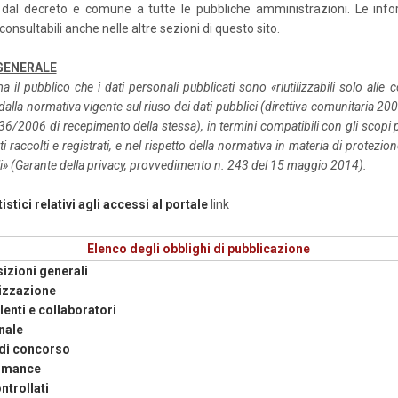
 dal decreto e comune a tutte le pubbliche amministrazioni. Le inf
onsultabili anche nelle altre sezioni di questo sito.
GENERALE
a il pubblico che i dati personali pubblicati sono «riutilizzabili solo alle 
dalla normativa vigente sul riuso dei dati pubblici (direttiva comunitaria 
 36/2006 di recepimento della stessa), in termini compatibili con gli scopi p
i raccolti e registrati, e nel rispetto della normativa in materia di protezion
i» (Garante della privacy, provvedimento n. 243 del 15 maggio 2014).
tistici relativi agli accessi al portale
link
Elenco degli obblighi di pubblicazione
izioni generali
izzazione
enti e collaboratori
nale
di concorso
rmance
ntrollati