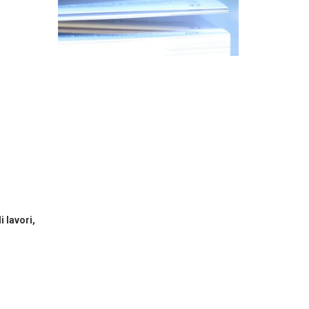
i lavori
,