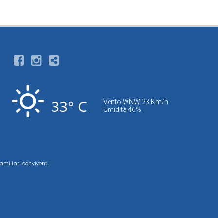
33° C
Vento WNW 23 Km/h
Umidità 46%
amiliari conviventi