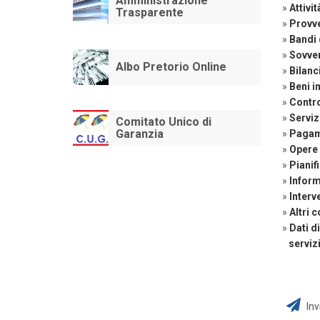
Amministrazione
»
Attivi
Trasparente
»
Provv
»
Bandi 
»
Sovven
Albo Pretorio Online
»
Bilanc
»
Beni i
»
Contro
»
Serviz
Comitato Unico di
Garanzia
»
Pagam
»
Opere 
»
Pianif
»
Inform
»
Interv
»
Altri 
»
Dati di
servizi 
Inv