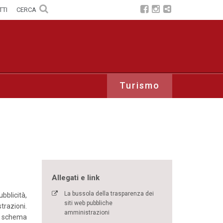
TTI
CERCA
Turismo
Allegati e link
La bussola della trasparenza dei
bblicità,
siti web pubbliche
razioni.
amministrazioni
lo schema