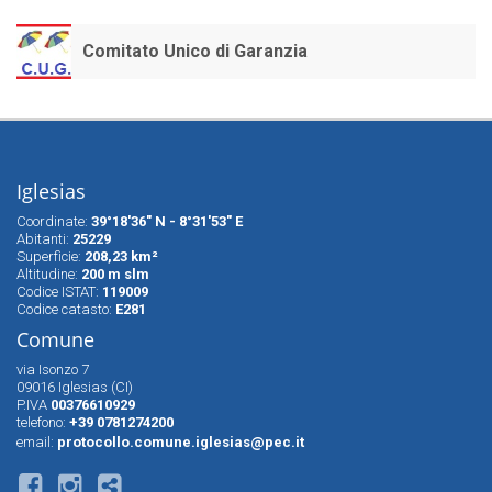
Comitato Unico di Garanzia
Iglesias
Coordinate:
39°18'36" N - 8°31'53" E
Abitanti:
25229
Superfìcie:
208,23 km²
Altitudine:
200 m slm
Codice ISTAT:
119009
Codice catasto:
E281
Comune
via Isonzo 7
09016 Iglesias (CI)
P.IVA
00376610929
telefono:
+39 0781274200
email:
protocollo.comune.iglesias@pec.it