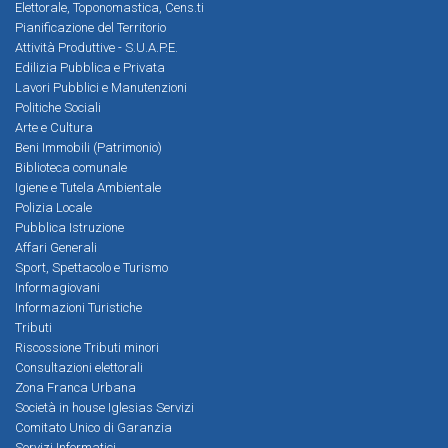
Elettorale, Toponomastica, Cens.ti
Pianificazione del Territorio
Attività Produttive - S.U.A.P.E.
Edilizia Pubblica e Privata
Lavori Pubblici e Manutenzioni
Politiche Sociali
Arte e Cultura
Beni Immobili (Patrimonio)
Biblioteca comunale
Igiene e Tutela Ambientale
Polizia Locale
Pubblica Istruzione
Affari Generali
Sport, Spettacolo e Turismo
Informagiovani
Informazioni Turistiche
Tributi
Riscossione Tributi minori
Consultazioni elettorali
Zona Franca Urbana
Società in house Iglesias Servizi
Comitato Unico di Garanzia
Servizi Informatici