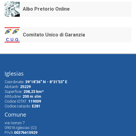
Albo Pretorio Online
Comitato Unico di Garanzia
Iglesias
Coordinate:
39°18'36" N - 8°31'53" E
Abitanti:
25229
Superfìcie:
208,23 km²
Altitudine:
200 m slm
Codice ISTAT:
119009
Codice catasto:
E281
Comune
via Isonzo 7
09016 Iglesias (CI)
P.IVA
00376610929