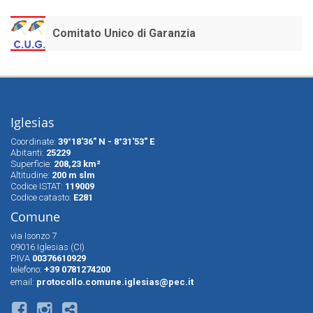
Comitato Unico di Garanzia
Iglesias
Coordinate:
39°18'36" N - 8°31'53" E
Abitanti:
25229
Superfìcie:
208,23 km²
Altitudine:
200 m slm
Codice ISTAT:
119009
Codice catasto:
E281
Comune
via Isonzo 7
09016 Iglesias (CI)
P.IVA
00376610929
telefono:
+39 0781274200
email:
protocollo.comune.iglesias@pec.it