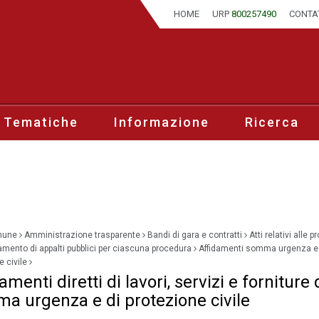
HOME
URP
800257490
CONTA
 Tematiche
Informazione
Ricerca
mune
Amministrazione trasparente
Bandi di gara e contratti
Atti relativi alle 
idamento di appalti pubblici per ciascuna procedura
Affidamenti somma urgenza e
e civile
amenti diretti di lavori, servizi e forniture 
a urgenza e di protezione civile