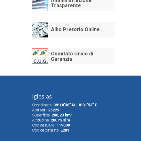
Amministrazione
Trasparente
Albo Pretorio Online
Comitato Unico di
Garanzia
Iglesias
Coordinate:
39°18'36" N - 8°31'53" E
Abitanti:
25229
Superfìcie:
208,23 km²
Altitudine:
200 m slm
Codice ISTAT:
119009
Codice catasto:
E281