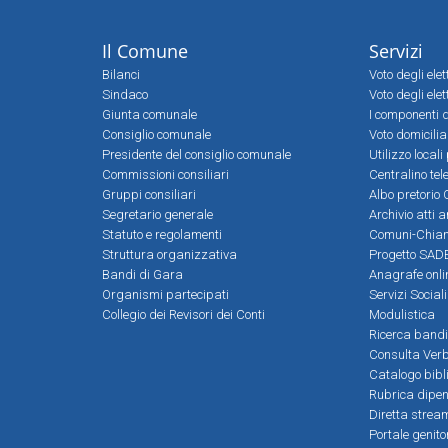
Il Comune
Servizi
Bilanci
Voto degli ele
Sindaco
Voto degli elet
Giunta comunale
I componenti d
Consiglio comunale
Voto domicilia
Presidente del consiglio comunale
Utilizzo local
Commissioni consiliari
Centralino tel
Gruppi consiliari
Albo pretorio 
Segretario generale
Archivio atti 
Statuto e regolamenti
Comuni-Chia
Struttura organizzativa
Progetto SADE
Bandi di Gara
Anagrafe onli
Organismi partecipati
Servizi Social
Collegio dei Revisori dei Conti
Modulistica
Ricerca bandi
Consulta Verb
Catalogo bibl
Rubrica dipen
Diretta strea
Portale genito