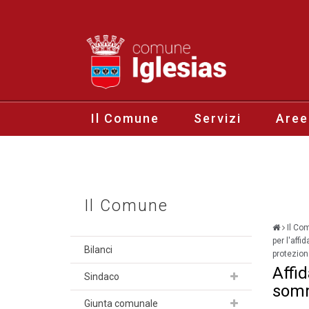
Il Comune
Servizi
Aree
Il Comune
Il Co
per l'aff
Bilanci
protezion
Affid
Sindaco
somm
Giunta comunale