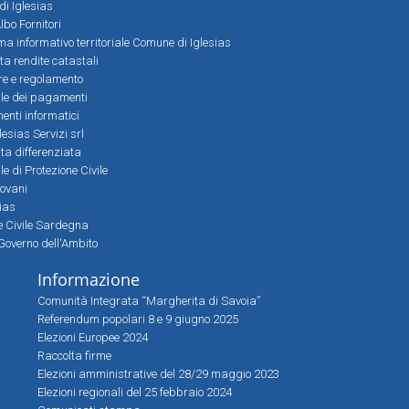
 di Iglesias
bo Fornitori
a informativo territoriale Comune di Iglesias
lta rendite catastali
ere e regolamento
le dei pagamenti
nti informatici
lesias Servizi srl
lta differenziata
 di Protezione Civile
iovani
sias
ne Civile Sardegna
Governo dell'Ambito
Informazione
Comunità Integrata “Margherita di Savoia”
Referendum popolari 8 e 9 giugno 2025
Elezioni Europee 2024
Raccolta firme
Elezioni amministrative del 28/29 maggio 2023
Elezioni regionali del 25 febbraio 2024