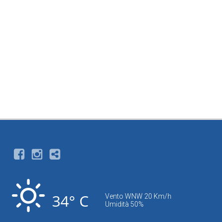
34° C
Vento WNW 20 Km/h
Umidità 50%