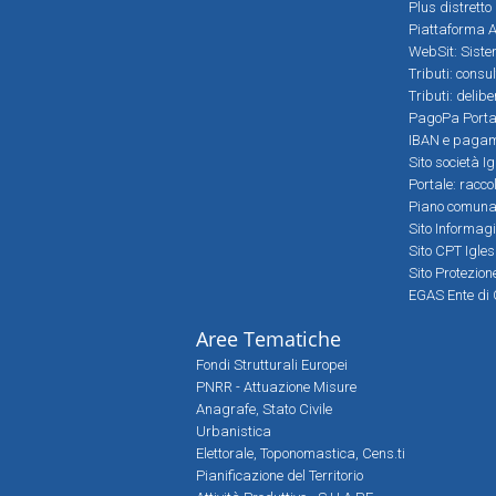
Plus distretto
Piattaforma Al
WebSit: Sistem
Tributi: consu
Tributi: delib
PagoPa Porta
IBAN e pagame
Sito società Ig
Portale: racco
Piano comunale
Sito Informag
Sito CPT Igle
Sito Protezio
EGAS Ente di 
Aree Tematiche
Fondi Strutturali Europei
PNRR - Attuazione Misure
Anagrafe, Stato Civile
Urbanistica
Elettorale, Toponomastica, Cens.ti
Pianificazione del Territorio