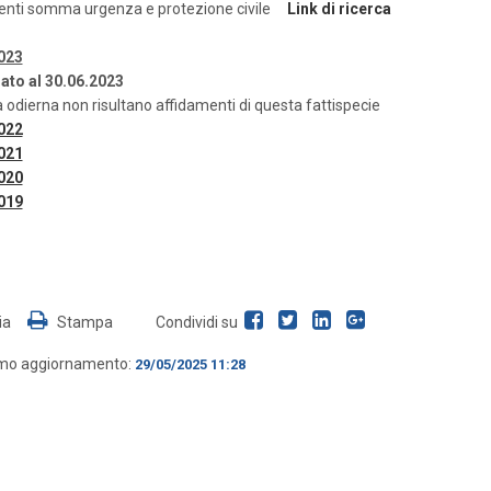
enti somma urgenza e protezione civile
Link di ricerca
023
ato al 30.06.2023
a odierna non risultano affidamenti di questa fattispecie
022
021
020
019
ia
Stampa
Condividi su
imo aggiornamento:
29/05/2025 11:28