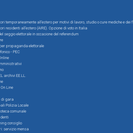
ttori temporaneamente all’estero per motivi di lavoro, studio o cure mediche e dei f
tori residenti all’estero (AIRE). Opzione di voto in Italia
el seggio elettorale in occasione del referendum
re
i per propaganda elettorale
efonico - PEC
Online
amministrativi
mo
L archivi EE.LL.
ne
i On Line
 di gara
ali Polizia Locale
ioteca comunale
denti
ming consiglio
ri: servizio mensa