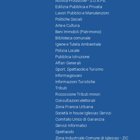
Attività Produttive - S.U.A.P.E.
Edilizia Pubblica e Privata
Lavori Pubblici e Manutenzioni
Politiche Sociali
Arte e Cultura
Beni Immobili (Patrimonio)
Biblioteca comunale
Igiene e Tutela Ambientale
Polizia Locale
Pubblica Istruzione
Affari Generali
Sport, Spettacolo e Turismo
Informagiovani
Informazioni Turistiche
Tributi
Riscossione Tributi minori
Consultazioni elettorali
Zona Franca Urbana
Società in house Iglesias Servizi
Comitato Unico di Garanzia
Servizi Informatici
Spettacolo
Zona Industriale Comune di Iglesias - ZIC