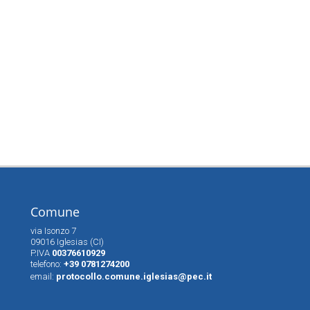
Comune
via Isonzo 7
09016 Iglesias (CI)
P.IVA
00376610929
telefono:
+39 0781274200
email:
protocollo.comune.iglesias@pec.it