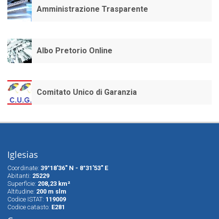
Amministrazione Trasparente
Albo Pretorio Online
Comitato Unico di Garanzia
Iglesias
Coordinate:
39°18'36" N - 8°31'53" E
Abitanti:
25229
Superfìcie:
208,23 km²
Altitudine:
200 m slm
Codice ISTAT:
119009
Codice catasto:
E281