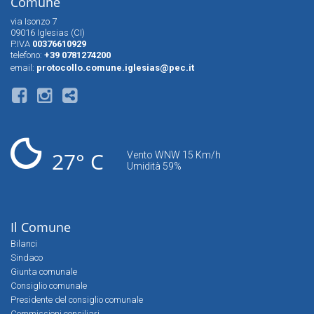
Comune
via Isonzo 7
09016 Iglesias (CI)
P.IVA
00376610929
telefono:
+39 0781274200
email:
protocollo.comune.iglesias@pec.it
27° C
Vento WNW 15 Km/h
Umidità 59%
Il Comune
Bilanci
Sindaco
Giunta comunale
Consiglio comunale
Presidente del consiglio comunale
Commissioni consiliari